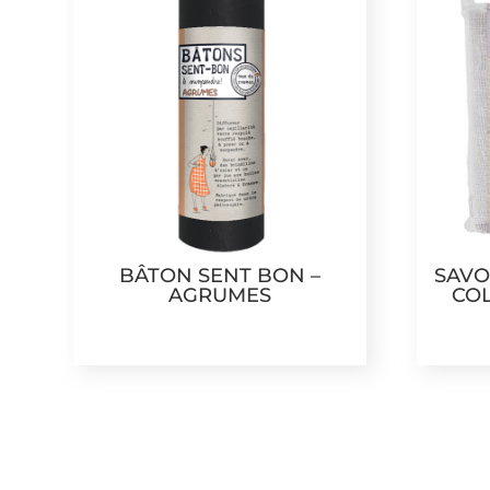
BÂTON SENT BON –
SAVO
AGRUMES
COL
29,99
€