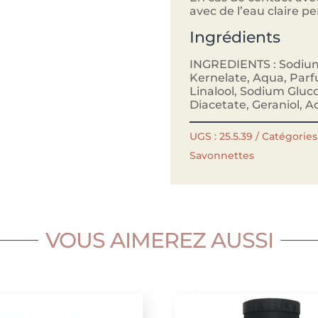
avec de l’eau claire p
Ingrédients
INGREDIENTS : Sodiu
Kernelate, Aqua, Parf
Linalool, Sodium Glu
Diacetate, Geraniol, A
UGS :
25.5.39
Catégories 
Savonnettes
VOUS AIMEREZ AUSSI
Produits similaires