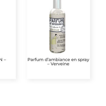
N –
Parfum d’ambiance en spray
– Verveine
14,99
€