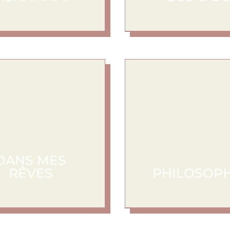
Pachamama
Eco & Bo
Découvrir
Découvrir
DANS MES
RÊVES
PHILOSOPH