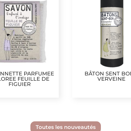
NNETTE PARFUMEE
BÂTON SENT BO
OREE FEUILLE DE
VERVEINE
FIGUIER
3,99
€
29,99
€
Toutes les nouveautés