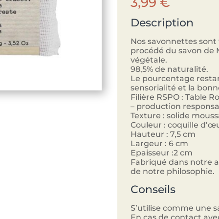
3,99
€
Description
Nos savonnettes sont 
procédé du savon de Ma
végétale.
98,5% de naturalité.
Le pourcentage restan
sensorialité et la bon
Filière RSPO : Table 
– production responsa
Texture : solide mous
Couleur : coquille d’œ
Hauteur : 7,5 cm
Largeur : 6 cm
Epaisseur :2 cm
Fabriqué dans notre at
de notre philosophie.
Conseils
S’utilise comme une s
En cas de contact ave